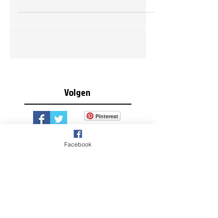
tekenen en schilderen van start gegaan bij
Cultuurhuis Garenspinnerij te Gouda. Er
was een fijne...
Volgen
Pinterest
Facebook
Recente berichten
Natuurschilderdage
n