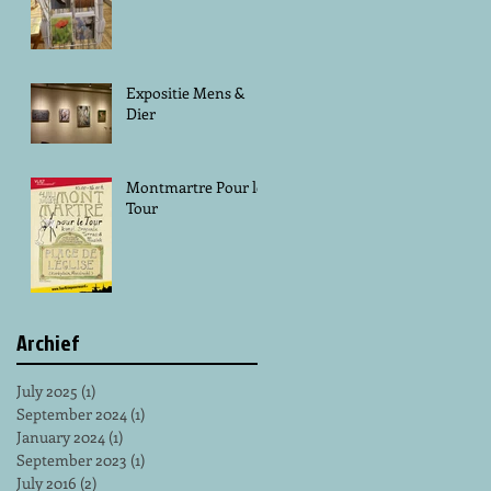
Expositie Mens &
Dier
Montmartre Pour le
Tour
Archief
July 2025
(1)
1 post
September 2024
(1)
1 post
January 2024
(1)
1 post
September 2023
(1)
1 post
July 2016
(2)
2 posts