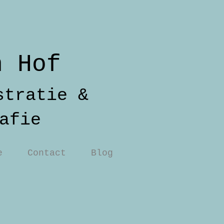
n Hof
stratie &
afie
e
Contact
Blog