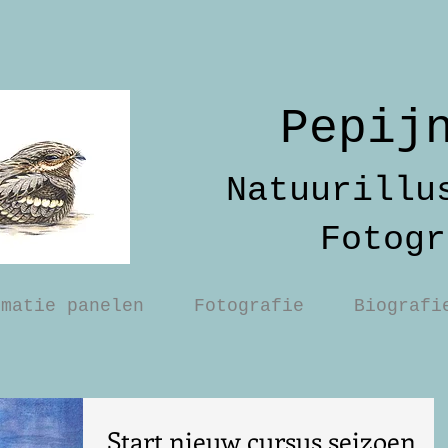
Pepij
Natuurillu
Fotogr
rmatie panelen
Fotografie
Biografi
Start nieuw cursus seizoen